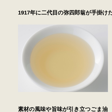
1917年に二代目の弥四郎翁が手掛け
素材の風味や旨味が引き立つごま油