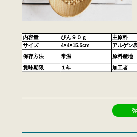
内容量
びん９０ｇ
主原料
サイズ
4×4×15.5cm
アルゲン
保存方法
常温
原料産地
賞味期限
１年
加工者