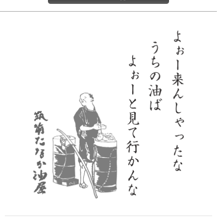
体質や体調によって、揚げ物の際に油の匂いで食欲が減退する「油酔
い」という現象を感じることがありますが、こめ油はなたね油や紅花油
などと比べてこれらの原因物質となる「アクロレイン」や「プロパナー
ル」という物質の発生が少なく、油の匂いが気になる方でも食べやすい
油です。
また、室内に嫌な匂いが充満にしくく、鍋や食器への油のこびりつきも
少ないので、揚げ物や炒め物の調理後のお手間も減らすことができま
す。
悪玉コレステロールの抑制が期待できる「オレイン酸」の摂取に
も