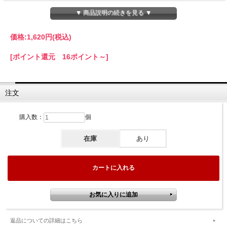
▼ 商品説明の続きを見る ▼
九州産・中四国地方産の国産米ぬかを原料とした米油（こめ油）
価格:
1,620円
(税込)
[ポイント還元 16ポイント～]
注文
購入数：
個
在庫
あり
筑前たなか油屋の純米油（こめ油）は、原料として九州全域と中四国地
返品についての詳細はこちら
方でとれた国産米ぬかのみを使用としています。