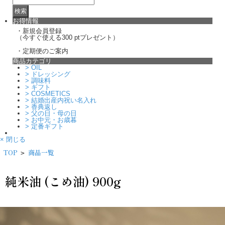
お得情報
・新規会員登録
（今すぐ使える300 ptプレゼント）
・定期便のご案内
商品カテゴリ
>
OIL
>
ドレッシング
>
調味料
>
ギフト
>
COSMETICS
>
結婚出産内祝い名入れ
>
香典返し
>
父の日・母の日
>
お中元・お歳暮
>
定番ギフト
× 閉じる
TOP
商品一覧
>
純米油 (こめ油) 900g