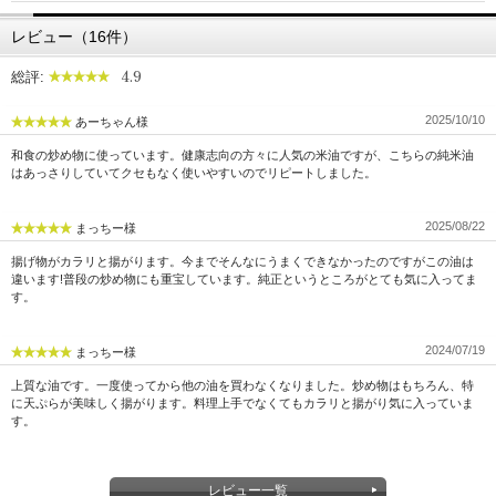
こめ油は、玄米から白米に生成する際に発生する米ぬかから作られる油
レビュー（16件）
で、米ぬかに含まれる胚芽や種皮など栄養価の高い部分から抽出され
た、健康油としても注目されている食用油です。
4.9
総評:
2025/10/10
あーちゃん様
油の匂いが気になる方にもおすすめ
和食の炒め物に使っています。健康志向の方々に人気の米油ですが、こちらの純米油
はあっさりしていてクセもなく使いやすいのでリピートしました。
2025/08/22
まっちー様
揚げ物がカラリと揚がります。今までそんなにうまくできなかったのですがこの油は
違います!普段の炒め物にも重宝しています。純正というところがとても気に入ってま
す。
2024/07/19
まっちー様
上質な油です。一度使ってから他の油を買わなくなりました。炒め物はもちろん、特
に天ぷらが美味しく揚がります。料理上手でなくてもカラリと揚がり気に入っていま
す。
レビュー一覧