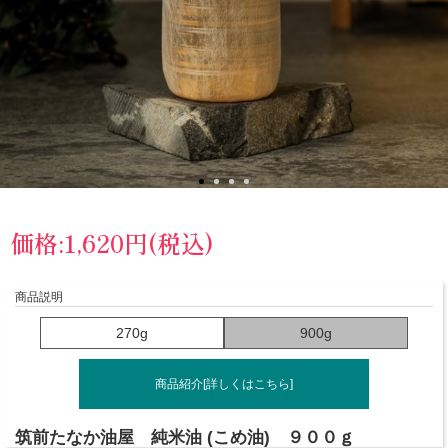
価格:1,620円(税込)
商品説明
270g
900g
商品紹介[詳しくはこちら]
筑前たなか油屋 純米油 (こめ油) ９００ｇ