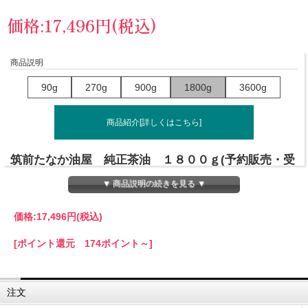
価格:17,496円(税込)
商品説明
90g
270g
900g
1800g
3600g
商品紹介[詳しくはこちら]
筑前たなか油屋 純正茶油 １８００ｇ(予約販売・受
注生産商品)
▼ 商品説明の続きを見る ▼
価格:
17,496円
(税込)
酸化しにくく、健康にも美容にもおすすめの茶油
[ポイント還元 174ポイント～]
注文