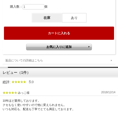
購入数：
個
在庫
あり
返品についての詳細はこちら
たなか油屋の茶油は、中国広西省産の茶の実を日本国内生産で搾った、
茶の実100％で低圧搾一番搾り茶油です。
茶油は中国の一部の地域では“不老長寿の油”として使用されてきた食用
レビュー（1件）
油で、消化がよく内蔵への負担が軽いだけでなく、他の食用油と比較し
5.0
てとりすぎると肥満の原因になる物質も少ないといわれています。
総評:
2018/12/14
みっこ様
さっぱりした風味で揚げ物や炒め物に最適
10年ほど愛用しております。
クセもなく使いやすいので他に変えられません。
いつも対応も、配送も丁寧でとても満足しております。