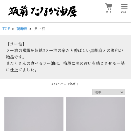
TOP
調味料
ラー油
>
>
【ラー油】
ラー油の常識を超越!!ラー油の辛さと香ばしい黒胡麻との調和が
絶品です。
具たくさんの食べるラー油は、格段に味の違いを感じさせる一品
に仕上げました。
1 / 1ページ
（全2件）