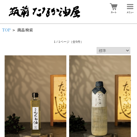
TOP
商品検索
>
1 / 1ページ
（全5件）